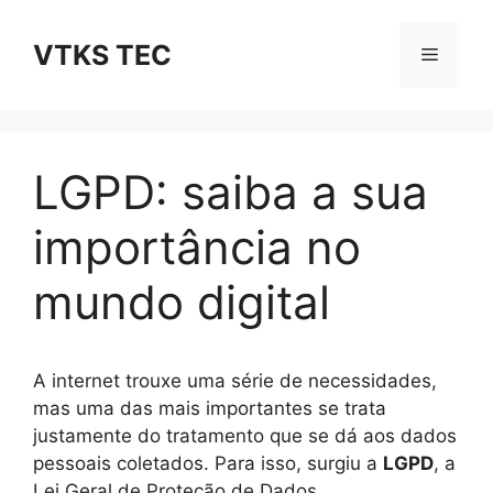
Pular
para
VTKS TEC
Cardáp
o
conteúdo
LGPD: saiba a sua
importância no
mundo digital
A internet trouxe uma série de necessidades,
mas uma das mais importantes se trata
justamente do tratamento que se dá aos dados
pessoais coletados. Para isso, surgiu a
LGPD
, a
Lei Geral de Proteção de Dados.