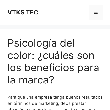
Saltar
al
VTKS TEC
Menú
contenido
Psicología del
color: ¿cuáles son
los beneficios para
la marca?
Para que una empresa tenga buenos resultados
en términos de marketing, debe prestar
atención a varios detalles. Uno de ellos, que